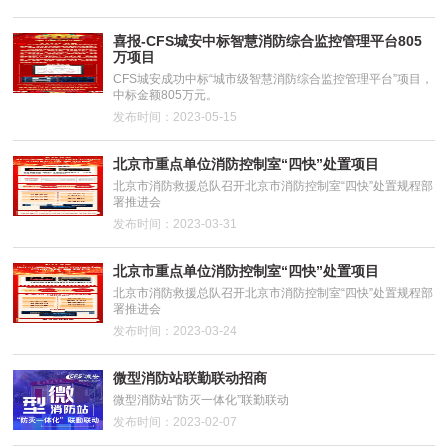
喜报-CFS城安中标智慧消防综合监控管理平台805
万项目
CFS城安成功中标“城市级智慧消防综合监控管理平台”项目，
中标金额805万元。
发布时间：2023-05-15
北京市重点单位消防控制室“四快”处置项目
北京市消防救援总队召开北京市消防控制室“四快”处置规程部
署推进会
发布时间：2023-03-31
北京市重点单位消防控制室“四快”处置项目
北京市消防救援总队召开北京市消防控制室“四快”处置规程部
署推进会
发布时间：2023-03-24
微型消防站联勤联动招商
微型消防站“防灭一体化”联勤联动
发布时间：2023-02-07