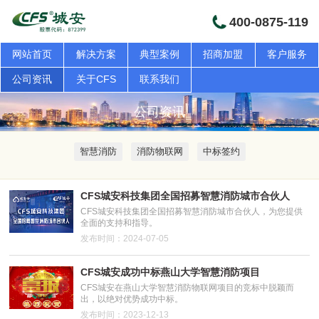
400-0875-119
网站首页
解决方案
典型案例
招商加盟
客户服务
公司资讯
关于CFS
联系我们
公司资讯
智慧消防
消防物联网
中标签约
CFS城安科技集团全国招募智慧消防城市合伙人
CFS城安科技集团全国招募智慧消防城市合伙人，为您提供
全面的支持和指导。
发布时间：2024-07-05
CFS城安成功中标燕山大学智慧消防项目
CFS城安在燕山大学智慧消防物联网项目的竞标中脱颖而
出，以绝对优势成功中标。
发布时间：2023-12-13