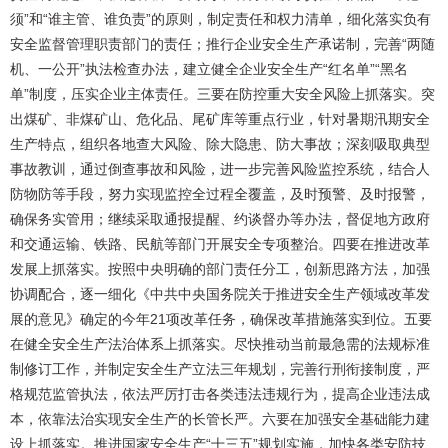
须”和“谁主管、谁负责”的原则，制定责任和权力清单，细化落实负有
安全监督管理职责部门的责任；推行企业安全生产承诺制，完善“两随
机、一公开”执法检查办法，建立健全企业安全生产“红名单”“黑名
单”制度，压实企业主体责任。三要在防控重大安全风险上抓落实。突
出煤矿、非煤矿山、危化品、尾矿库等重点行业，针对暑期汛期安全
生产特点，组织各地查大风险、除大隐患、防大事故；深刻吸取典型
事故教训，通过倒查事故和风险，进一步完善风险监控系统，结合人
防物防等手段，努力实现监控全过程全覆盖，及时预警、及时报警，
确保务实管用；继续采取通报提醒、约谈督办等办法，督促地方政府
和交通运输、铁路、民航等部门开展安全专项整治。四要在推进改革
发展上抓落实。按照中央明确的部门责任分工，创新思路方法，加强
协调配合，逐一细化《中共中央国务院关于推进安全生产领域改革发
展的意见》确定的今年21项改革任务，确保改革措施落实到位。五要
在健全安全生产法治体系上抓落实。尽快推动当前最急需的法规标准
制修订工作，并制定安全生产立法三年规划，完善行刑衔接制度，严
格规范监管执法，依法严厉打击各类违法违规行为，提高企业违法成
本，依靠法治实现安全生产的长管长严。六要在加强安全基础能力建
设上抓落实。推进国家安全生产“十三五”规划实施，加快各类安防技