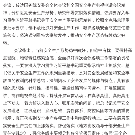
会议，传达国务院安委会全体会议和全国安全生产电视电话会议精
神，分析近期安全生产形势，研究部署贯彻落实措施。强调要深入学
习贯彻习近平总书记关于安全生产重要指示精神，按照李克强总理重
要批示要求，毫不放松抓好安全生产工作，狠抓各项安全防范责任措
施落实，坚决遏制重特大事故发生，推动安全生产形势持续稳定好
转。
会议指出，当前安全生产形势稳中向好，但稳中有忧，要保持高
度警醒，增强责任感紧迫感，全面抓好两次会议各项工作部署的贯彻
落实。一要在深入学习贯彻习近平总书记重要指示精神上抓落实。总
书记关于安全生产工作的系列重要指示，是对安全发展经验和安全事
故血的教训的科学总结，深刻揭示了安全发展的规律与特点，具有很
强的思想性、针对性、指导性。要通过编写学习读本、开展巡回宣
讲、制作电视专题片等，持续开展宣贯活动，在真学真懂、真做真用
上下功夫，着力解决入脑入心、联系实际的问题，把总书记关于安全
发展理念、红线意识、底线思维、责任体系、防控风险等方面的重要
指示，真正落实到安全生产各项工作中和实际行动上。二要在层层压
实安全生产责任制上抓落实。督促落实《地方党政领导干部安全生产
责任制规定》，强化各级主要领导和各分管领导责任；按照“三个必